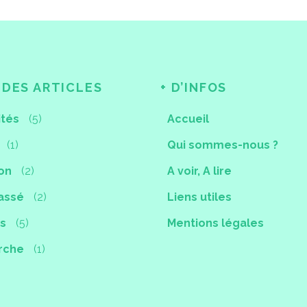
 DES ARTICLES
+ D’INFOS
ités
(5)
Accueil
(1)
Qui sommes-nous ?
ion
(2)
A voir, A lire
assé
(2)
Liens utiles
ts
(5)
Mentions légales
rche
(1)