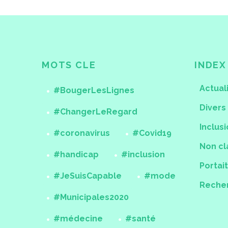
MOTS CLE
INDEX
Actual
#BougerLesLignes
Divers
#ChangerLeRegard
Inclus
#coronavirus
#Covid19
Non cl
#handicap
#inclusion
Portai
#JeSuisCapable
#mode
Reche
#Municipales2020
#médecine
#santé