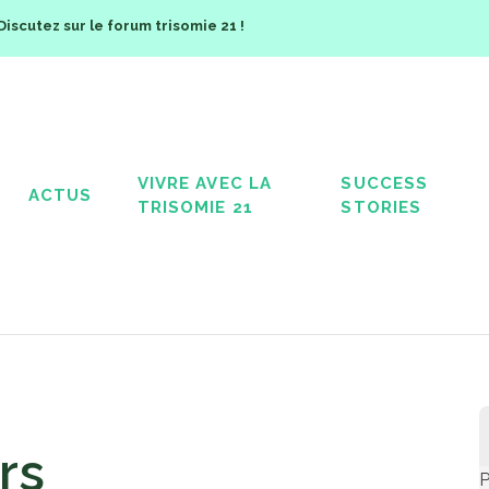
Discutez sur le forum trisomie 21 !
VIVRE AVEC LA
SUCCESS
ACTUS
TRISOMIE 21
STORIES
 l'avenir est de le créer
rs
P