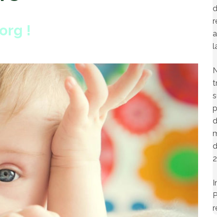
d
r
org !
a
l
N
t
s
p
d
m
d
2
I
P
r