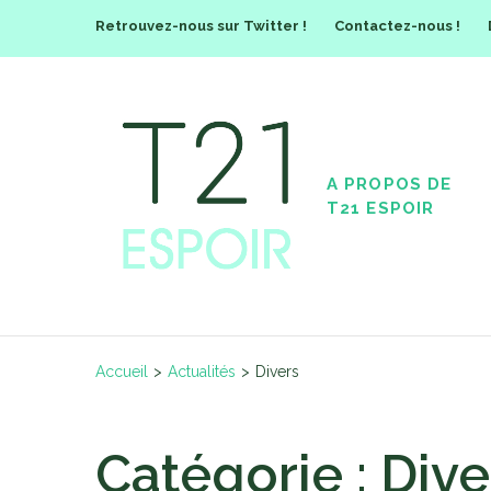
Aller
Retrouvez-nous sur Twitter !
Contactez-nous !
au
contenu
(Pressez
Entrée)
A PROPOS DE
T21 Espoir
T21 ESPOIR
Le meilleur moyen de prédire
Accueil
>
Actualités
>
Divers
Catégorie :
Dive